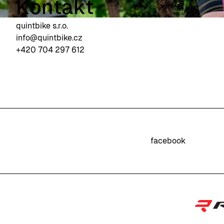
Kontakt
quintbike s.r.o.
info@quintbike.cz
+420 704 297 612
facebook