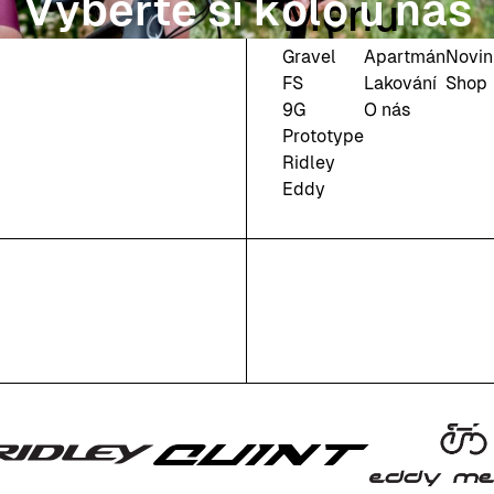
Vyberte si kolo u nás
Menu
Gravel
Apartmán
Novi
FS
Lakování
Shop
9G
O nás
Prototype
Ridley
Eddy