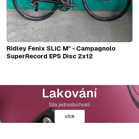
Ridley Fenix SLiC M" - Campagnolo
SuperRecord EPS Disc 2x12
Lakování
Síla jednoduchosti
více