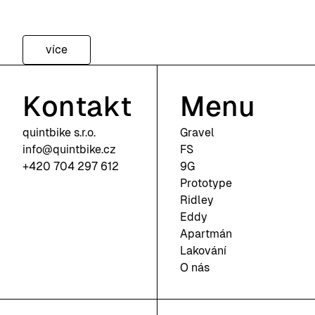
více
Kontakt
Menu
quintbike s.r.o.
Gravel
info@quintbike.cz
FS
+420 704 297 612
9G
Prototype
Ridley
Eddy
Apartmán
Lakování
O nás