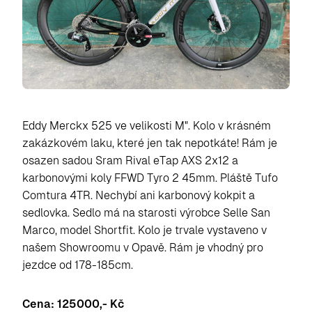
Eddy Merckx 525 ve velikosti M". Kolo v krásném
zakázkovém laku, které jen tak nepotkáte! Rám je
osazen sadou Sram Rival eTap AXS 2x12 a
karbonovými koly FFWD Tyro 2 45mm. Pláště Tufo
Comtura 4TR. Nechybí ani karbonový kokpit a
sedlovka. Sedlo má na starosti výrobce Selle San
Marco, model Shortfit. Kolo je trvale vystaveno v
našem Showroomu v Opavě. Rám je vhodný pro
jezdce od 178-185cm.
Cena: 125000,- Kč